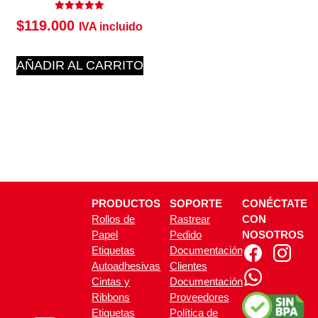
Valorado
$
119.000
IVA incluido
con
5.00
de 5
AÑADIR AL CARRITO
PRODUCTOS
SOPORTE
CONÉCTATE
Rollos de
Rastrear
CON
Papel
Pedido
NOSOTROS
Etiquetas
Documentación
Autoadhesivas
Clientes
Cintas y
Documentación
Ribbons
Proveedores
Etiquetas
Política de